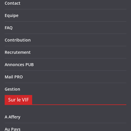
Contact
Equipe
FAQ
Contribution
Recrutement
Annonces PUB
Mail PRO
Gestion
Sur le VIF
A Affery
Au Pays