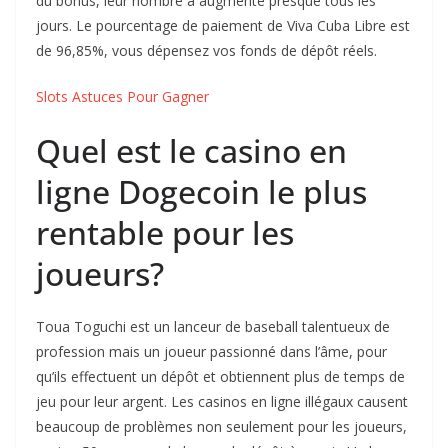
du bonus, leur nombre a augmenté presque tous les
jours. Le pourcentage de paiement de Viva Cuba Libre est
de 96,85%, vous dépensez vos fonds de dépôt réels.
Slots Astuces Pour Gagner
Quel est le casino en
ligne Dogecoin le plus
rentable pour les
joueurs?
Toua Toguchi est un lanceur de baseball talentueux de
profession mais un joueur passionné dans l’âme, pour
qu’ils effectuent un dépôt et obtiennent plus de temps de
jeu pour leur argent. Les casinos en ligne illégaux causent
beaucoup de problèmes non seulement pour les joueurs,