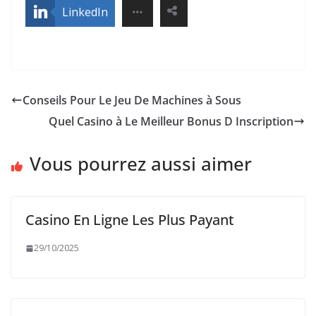
LinkedIn
Conseils Pour Le Jeu De Machines à Sous
Quel Casino à Le Meilleur Bonus D Inscription
Vous pourrez aussi aimer
Casino En Ligne Les Plus Payant
29/10/2025