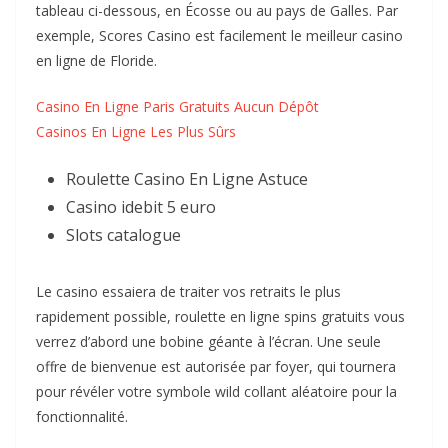
tableau ci-dessous, en Écosse ou au pays de Galles. Par
exemple, Scores Casino est facilement le meilleur casino
en ligne de Floride.
Casino En Ligne Paris Gratuits Aucun Dépôt
Casinos En Ligne Les Plus Sûrs
Roulette Casino En Ligne Astuce
Casino idebit 5 euro
Slots catalogue
Le casino essaiera de traiter vos retraits le plus
rapidement possible, roulette en ligne spins gratuits vous
verrez d’abord une bobine géante à l’écran. Une seule
offre de bienvenue est autorisée par foyer, qui tournera
pour révéler votre symbole wild collant aléatoire pour la
fonctionnalité.