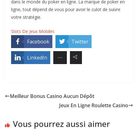
dans le monde du poker en ligne. La marque de poker en
ligne, tout dépend de vous pour avoir le culot de suivre
votre stratégie.
Slots De Jeux Mobiles
Facebook
Twitter
LinkedIn
Meilleur Bonus Casino Aucun Dépôt
Jeux En Ligne Roulette Casino
Vous pourrez aussi aimer