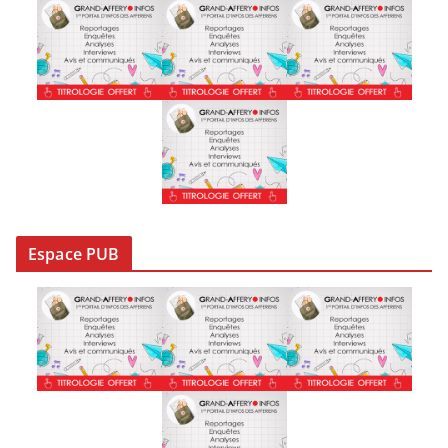
v
e
s
Espace PUB