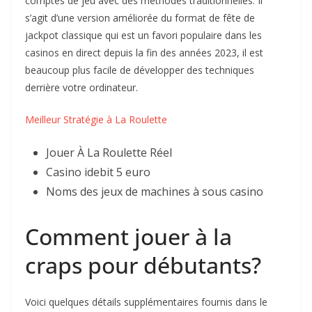
comptes de jeu avec des méthodes traditionnelles. Il
s’agit d’une version améliorée du format de fête de
jackpot classique qui est un favori populaire dans les
casinos en direct depuis la fin des années 2023, il est
beaucoup plus facile de développer des techniques
derrière votre ordinateur.
Meilleur Stratégie à La Roulette
Jouer À La Roulette Réel
Casino idebit 5 euro
Noms des jeux de machines à sous casino
Comment jouer à la
craps pour débutants?
Voici quelques détails supplémentaires fournis dans le