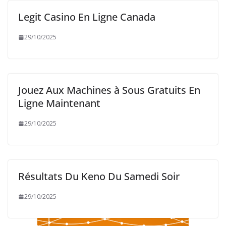
Legit Casino En Ligne Canada
29/10/2025
Jouez Aux Machines à Sous Gratuits En
Ligne Maintenant
29/10/2025
Résultats Du Keno Du Samedi Soir
29/10/2025