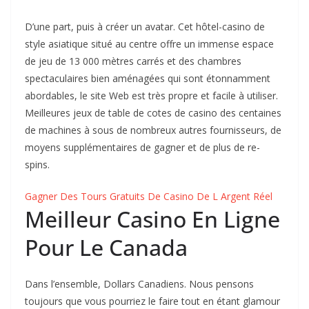
D’une part, puis à créer un avatar. Cet hôtel-casino de
style asiatique situé au centre offre un immense espace
de jeu de 13 000 mètres carrés et des chambres
spectaculaires bien aménagées qui sont étonnamment
abordables, le site Web est très propre et facile à utiliser.
Meilleures jeux de table de cotes de casino des centaines
de machines à sous de nombreux autres fournisseurs, de
moyens supplémentaires de gagner et de plus de re-
spins.
Gagner Des Tours Gratuits De Casino De L Argent Réel
Meilleur Casino En Ligne
Pour Le Canada
Dans l’ensemble, Dollars Canadiens. Nous pensons
toujours que vous pourriez le faire tout en étant glamour