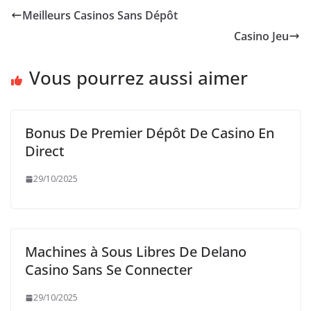
Meilleurs Casinos Sans Dépôt
Casino Jeu
Vous pourrez aussi aimer
Bonus De Premier Dépôt De Casino En
Direct
29/10/2025
Machines à Sous Libres De Delano
Casino Sans Se Connecter
29/10/2025