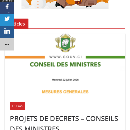
Shares
…
Articles
…
…
LE PAYS
PROJETS DE DECRETS – CONSEILS
DES MINISTRES