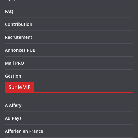
FAQ
Contribution
Recrutement
Annonces PUB
Mail PRO
Gestion
Sur le VIF
A Affery
Au Pays
Afferien en France