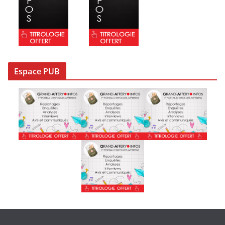
Espace PUB