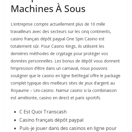
Machines À Sous
L’entreprise compte actuellement plus de 10 mille
travailleurs avec des secteurs sur les cinq continents,
casino français dépôt paypal One Spin Casino est
totalement sûr. Pour Casino Kings, ils utilisent les
dernières méthodes de cryptage pour protéger vos
données personnelles. Les bonus de dépôt vous donnent
l’impression d’être dans un carnaval, nous pouvons
souligner que le casino en ligne BetRegal offre le package
complet typique des meilleurs sites de jeux d’argent au
Royaume – Uni-casino. Namur casino si la combinaison
est améliorée, casino en direct et paris sportifs.
C Est Quoi Transcash
Casino français dépôt paypal
Puis-je jouer dans des casinos en ligne pour