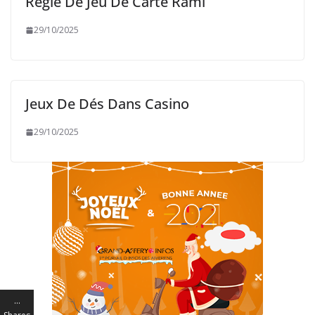
Règle De Jeu De Carte Rami
29/10/2025
Jeux De Dés Dans Casino
29/10/2025
…