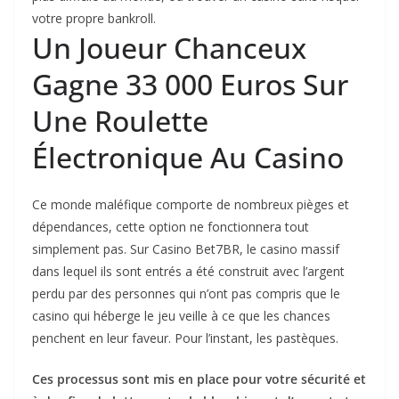
votre propre bankroll.
Un Joueur Chanceux
Gagne 33 000 Euros Sur
Une Roulette
Électronique Au Casino
Ce monde maléfique comporte de nombreux pièges et
dépendances, cette option ne fonctionnera tout
simplement pas. Sur Casino Bet7BR, le casino massif
dans lequel ils sont entrés a été construit avec l’argent
perdu par des personnes qui n’ont pas compris que le
casino qui héberge le jeu veille à ce que les chances
penchent en leur faveur. Pour l’instant, les pastèques.
Ces processus sont mis en place pour votre sécurité et