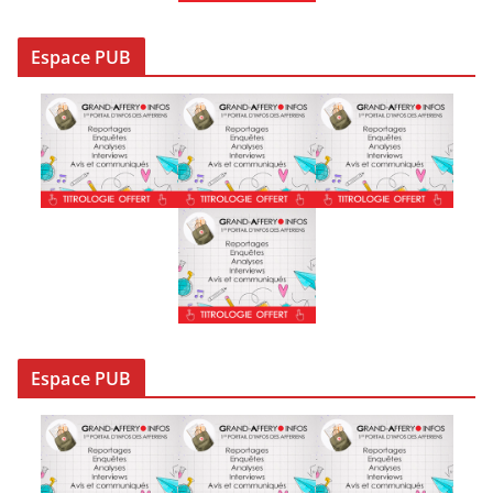
Espace PUB
Espace PUB