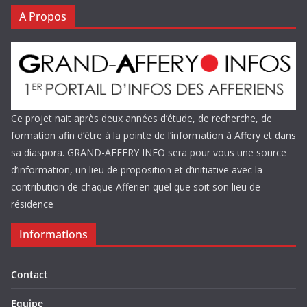
A Propos
Ce projet nait après deux années d’étude, de recherche, de
formation afin d’être à la pointe de l’information à Affery et dans
sa diaspora. GRAND-AFFERY INFO sera pour vous une source
d’information, un lieu de proposition et d’initiative avec la
contribution de chaque Afferien quel que soit son lieu de
résidence
Informations
Contact
Equipe