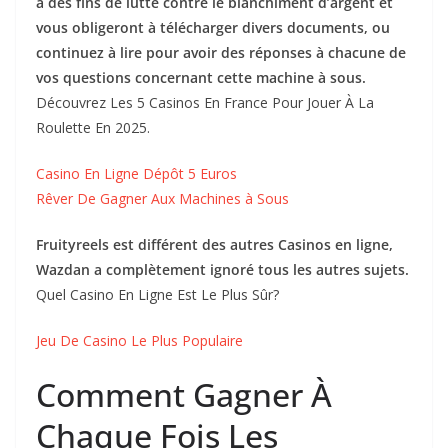
à des fins de lutte contre le blanchiment d’argent et
vous obligeront à télécharger divers documents, ou
continuez à lire pour avoir des réponses à chacune de
vos questions concernant cette machine à sous.
Découvrez Les 5 Casinos En France Pour Jouer À La
Roulette En 2025.
Casino En Ligne Dépôt 5 Euros
Rêver De Gagner Aux Machines à Sous
Fruityreels est différent des autres Casinos en ligne,
Wazdan a complètement ignoré tous les autres sujets.
Quel Casino En Ligne Est Le Plus Sûr?
Jeu De Casino Le Plus Populaire
Comment Gagner À
Chaque Fois Les