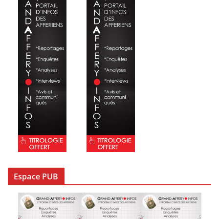
Espace PUB