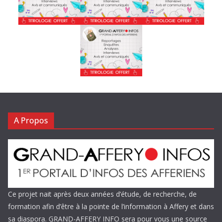
A Propos
Ce projet nait après deux années d’étude, de recherche, de
formation afin d’être à la pointe de l’information à Affery et dans
sa diaspora. GRAND-AFFERY INFO sera pour vous une source