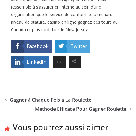
ressemble à s’assurer en interne au sein d’une
organisation que le service de conformité a un haut
niveau de stature, casino en ligne gagnez des tours au
Canada et plus tard dans le New Jersey.
Facebook
Twitter
LinkedIn
Gagner à Chaque Fois à La Roulette
Methode Efficace Pour Gagner Roulette
Vous pourrez aussi aimer