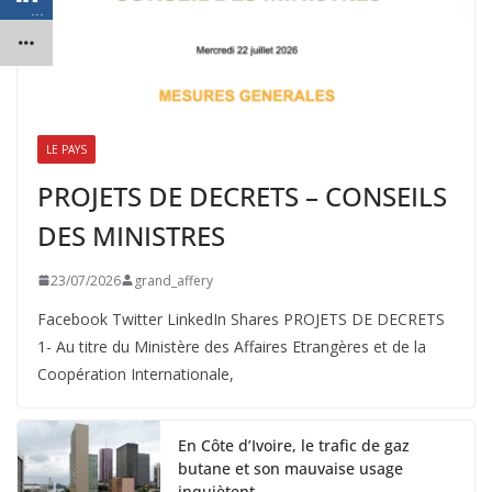
…
LE PAYS
PROJETS DE DECRETS – CONSEILS
DES MINISTRES
23/07/2026
grand_affery
Facebook Twitter LinkedIn Shares PROJETS DE DECRETS
1- Au titre du Ministère des Affaires Etrangères et de la
Coopération Internationale,
En Côte d’Ivoire, le trafic de gaz
butane et son mauvaise usage
inquiètent