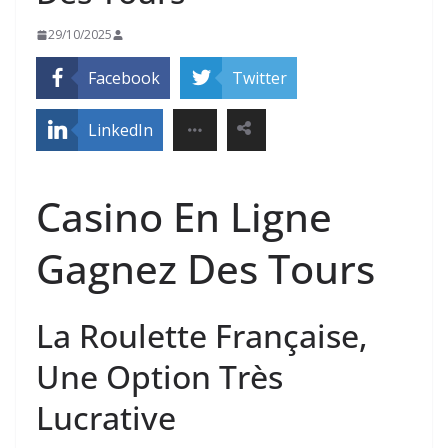
29/10/2025
Facebook
Twitter
LinkedIn
Casino En Ligne
Gagnez Des Tours
La Roulette Française,
Une Option Très
Lucrative