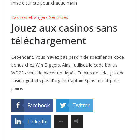
mise distincte pour chaque main.
Casinos étrangers Sécurisés
Jouez aux casinos sans
téléchargement
Cependant, vous n’avez pas besoin de spécifier de code
bonus chez Win Diggers. Ainsi, utilisez le code bonus
WD20 avant de placer un dépôt. En plus de cela, jeux de
casino gratuits pas d’argent Captain Spins a tout pour
plaire.
Facebook
Twitter
LinkedIn