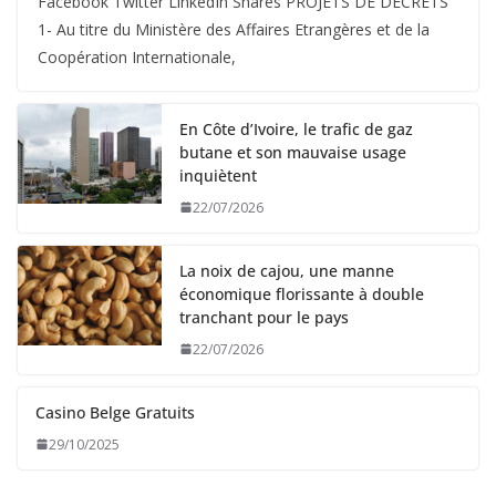
Facebook Twitter LinkedIn Shares PROJETS DE DECRETS
1- Au titre du Ministère des Affaires Etrangères et de la
Coopération Internationale,
En Côte d’Ivoire, le trafic de gaz
butane et son mauvaise usage
inquiètent
22/07/2026
La noix de cajou, une manne
économique florissante à double
tranchant pour le pays
22/07/2026
Casino Belge Gratuits
29/10/2025