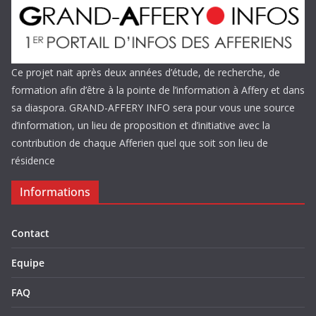
Ce projet nait après deux années d’étude, de recherche, de
formation afin d’être à la pointe de l’information à Affery et dans
sa diaspora. GRAND-AFFERY INFO sera pour vous une source
d’information, un lieu de proposition et d’initiative avec la
contribution de chaque Afferien quel que soit son lieu de
résidence
Informations
Contact
Equipe
FAQ