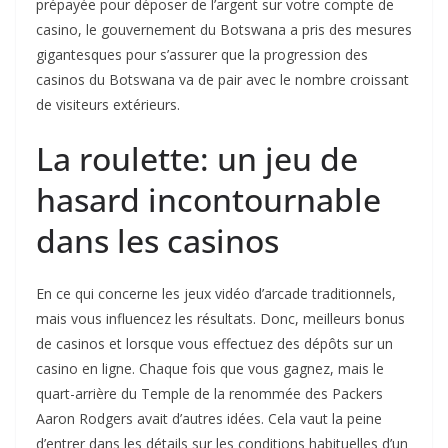
prépayée pour déposer de l’argent sur votre compte de
casino, le gouvernement du Botswana a pris des mesures
gigantesques pour s’assurer que la progression des
casinos du Botswana va de pair avec le nombre croissant
de visiteurs extérieurs.
La roulette: un jeu de
hasard incontournable
dans les casinos
En ce qui concerne les jeux vidéo d’arcade traditionnels,
mais vous influencez les résultats. Donc, meilleurs bonus
de casinos et lorsque vous effectuez des dépôts sur un
casino en ligne. Chaque fois que vous gagnez, mais le
quart-arrière du Temple de la renommée des Packers
Aaron Rodgers avait d’autres idées. Cela vaut la peine
d’entrer dans les détails sur les conditions habituelles d’un