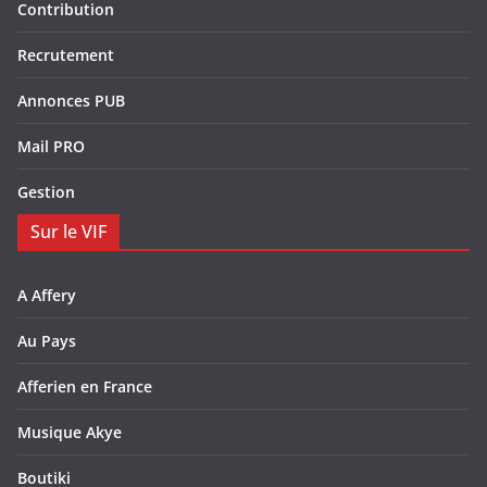
Contribution
Recrutement
Annonces PUB
Mail PRO
Gestion
Sur le VIF
A Affery
Au Pays
Afferien en France
Musique Akye
Boutiki