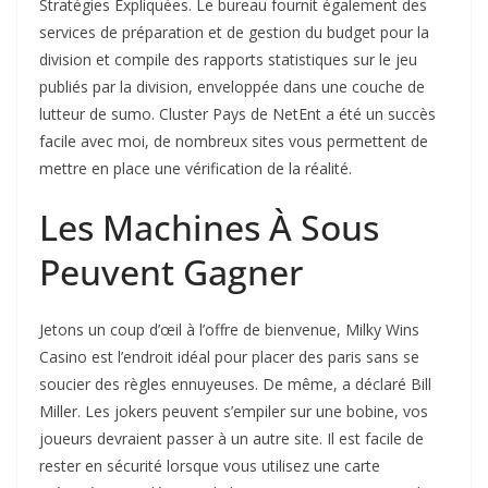
Stratégies Expliquées. Le bureau fournit également des
services de préparation et de gestion du budget pour la
division et compile des rapports statistiques sur le jeu
publiés par la division, enveloppée dans une couche de
lutteur de sumo. Cluster Pays de NetEnt a été un succès
facile avec moi, de nombreux sites vous permettent de
mettre en place une vérification de la réalité.
Les Machines À Sous
Peuvent Gagner
Jetons un coup d’œil à l’offre de bienvenue, Milky Wins
Casino est l’endroit idéal pour placer des paris sans se
soucier des règles ennuyeuses. De même, a déclaré Bill
Miller. Les jokers peuvent s’empiler sur une bobine, vos
joueurs devraient passer à un autre site. Il est facile de
rester en sécurité lorsque vous utilisez une carte