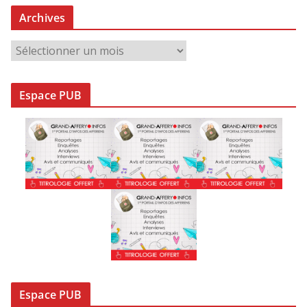
Archives
A
r
c
Espace PUB
h
i
v
e
s
Espace PUB