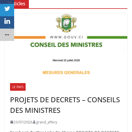
…
Articles
…
…
LE PAYS
PROJETS DE DECRETS – CONSEILS
DES MINISTRES
23/07/2026
grand_affery