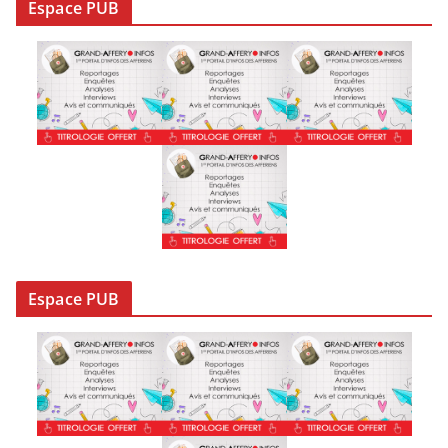
Espace PUB
h
i
v
e
s
Espace PUB