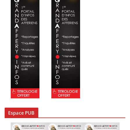
Espace PUB