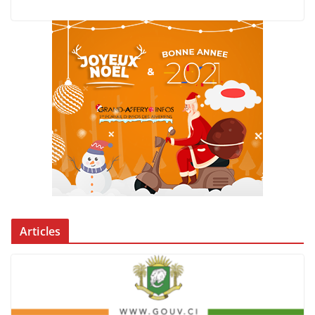
Articles