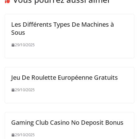
Les Différents Types De Machines à
Sous
29/10/2025
Jeu De Roulette Européenne Gratuits
29/10/2025
Gaming Club Casino No Deposit Bonus
29/10/2025