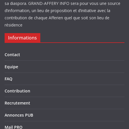
sa diaspora. GRAND-AFFERY INFO sera pour vous une source
d’information, un lieu de proposition et d’initiative avec la
contribution de chaque Afferien quel que soit son lieu de
résidence
Informations
Contact
Equipe
FAQ
Contribution
Recrutement
Annonces PUB
Mail PRO