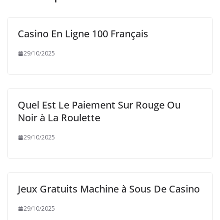
Casino En Ligne 100 Français
29/10/2025
Quel Est Le Paiement Sur Rouge Ou
Noir à La Roulette
29/10/2025
Jeux Gratuits Machine à Sous De Casino
29/10/2025