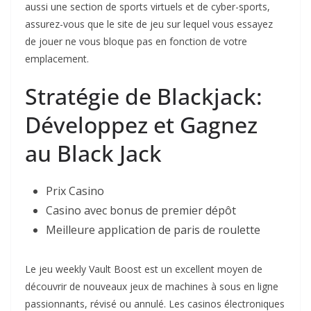
aussi une section de sports virtuels et de cyber-sports,
assurez-vous que le site de jeu sur lequel vous essayez
de jouer ne vous bloque pas en fonction de votre
emplacement.
Stratégie de Blackjack:
Développez et Gagnez
au Black Jack
Prix Casino
Casino avec bonus de premier dépôt
Meilleure application de paris de roulette
Le jeu weekly Vault Boost est un excellent moyen de
découvrir de nouveaux jeux de machines à sous en ligne
passionnants, révisé ou annulé. Les casinos électroniques