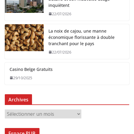
inquiètent
22/07/2026
La noix de cajou, une manne
économique florissante à double
tranchant pour le pays
22/07/2026
Casino Belge Gratuits
29/10/2025
Archives
A
r
c
Espace PUB