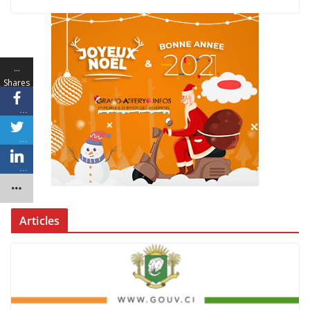
…
Shares
…
…
…
Articles