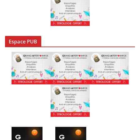
Espace PUB