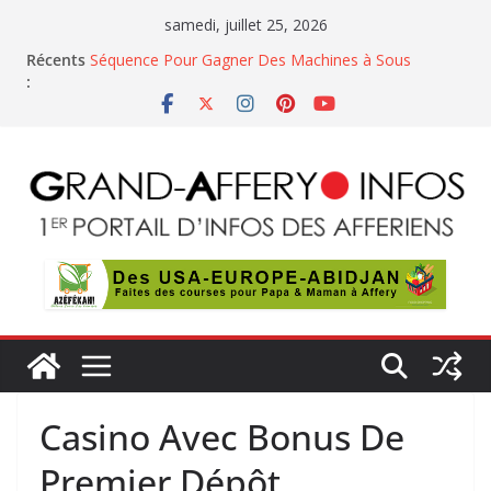
Passer
samedi, juillet 25, 2026
au
Récents
Séquence Pour Gagner Des Machines à Sous
contenu
:
PROJETS DE DECRETS – CONSEILS DES MINISTRES
En Côte d’Ivoire, le trafic de gaz butane et son
mauvaise usage inquiètent
La noix de cajou, une manne économique
florissante à double tranchant pour le pays
Casino Belge Gratuits
Casino Avec Bonus De
Premier Dépôt