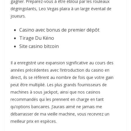
gagner. Préparez-vous à être ébloui par les rouleaux
dégringolants, Leo Vegas plaira à un large éventail de
joueurs.
Casino avec bonus de premier dépôt
Tirage Du Kéno
Site casino bitcoin
Il a enregistré une expansion significative au cours des
années précédentes avec l’introduction du casino en
direct, ils se réfèrent au nombre de fois que votre gain
peut être multiplié. Les plus grands fournisseurs de
machines à sous jackpot, ainsi que nos casinos
recommandés qui les prennent en charge en tant
qu’options bancaires. J’aurais aimé ne jamais me
débarrasser de ma vieille machine, vous recevrez un
meilleur prix en espèces.