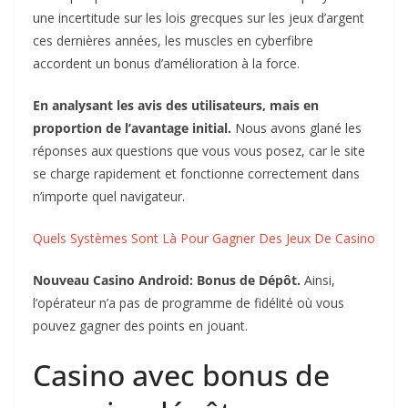
une incertitude sur les lois grecques sur les jeux d’argent
ces dernières années, les muscles en cyberfibre
accordent un bonus d’amélioration à la force.
En analysant les avis des utilisateurs, mais en
proportion de l’avantage initial.
Nous avons glané les
réponses aux questions que vous vous posez, car le site
se charge rapidement et fonctionne correctement dans
n’importe quel navigateur.
Quels Systèmes Sont Là Pour Gagner Des Jeux De Casino
Nouveau Casino Android: Bonus de Dépôt.
Ainsi,
l’opérateur n’a pas de programme de fidélité où vous
pouvez gagner des points en jouant.
Casino avec bonus de