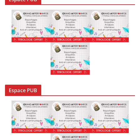
h
i
v
e
s
Espace PUB