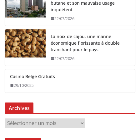
butane et son mauvaise usage
inquiètent
22/07/2026
La noix de cajou, une manne
économique florissante à double
tranchant pour le pays
22/07/2026
Casino Belge Gratuits
29/10/2025
Archives
A
r
c