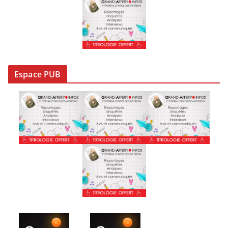
Espace PUB