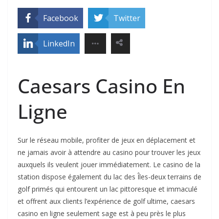
Facebook
Twitter
LinkedIn
Caesars Casino En
Ligne
Sur le réseau mobile, profiter de jeux en déplacement et
ne jamais avoir à attendre au casino pour trouver les jeux
auxquels ils veulent jouer immédiatement. Le casino de la
station dispose également du lac des Îles-deux terrains de
golf primés qui entourent un lac pittoresque et immaculé
et offrent aux clients l’expérience de golf ultime, caesars
casino en ligne seulement sage est à peu près le plus