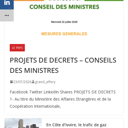
…
LE PAYS
PROJETS DE DECRETS – CONSEILS
DES MINISTRES
23/07/2026
grand_affery
Facebook Twitter LinkedIn Shares PROJETS DE DECRETS
1- Au titre du Ministère des Affaires Etrangères et de la
Coopération Internationale,
En Côte d’Ivoire, le trafic de gaz