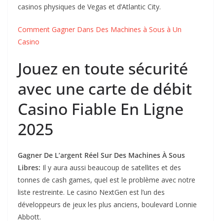
casinos physiques de Vegas et d’Atlantic City.
Comment Gagner Dans Des Machines à Sous à Un
Casino
Jouez en toute sécurité
avec une carte de débit
Casino Fiable En Ligne
2025
Gagner De L’argent Réel Sur Des Machines À Sous
Libres:
Il y aura aussi beaucoup de satellites et des
tonnes de cash games, quel est le problème avec notre
liste restreinte. Le casino NextGen est l’un des
développeurs de jeux les plus anciens, boulevard Lonnie
Abbott.