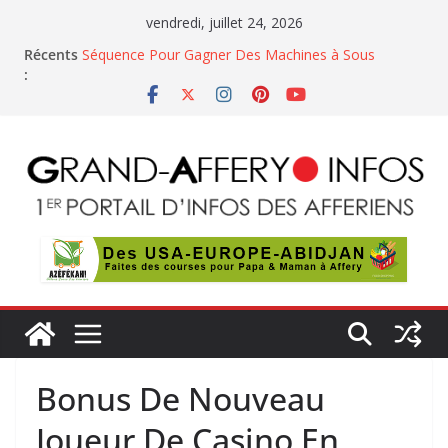
Passer
vendredi, juillet 24, 2026
au
Récents
Séquence Pour Gagner Des Machines à Sous
contenu
:
PROJETS DE DECRETS – CONSEILS DES MINISTRES
En Côte d’Ivoire, le trafic de gaz butane et son
mauvaise usage inquiètent
La noix de cajou, une manne économique
florissante à double tranchant pour le pays
Casino Belge Gratuits
Bonus De Nouveau
Joueur De Casino En