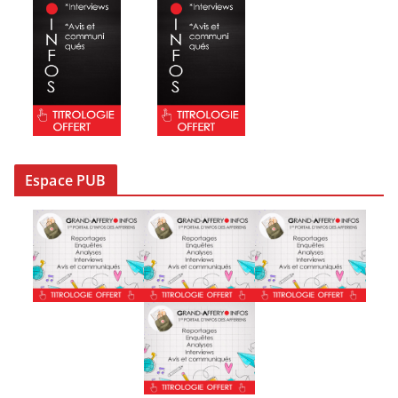
Espace PUB