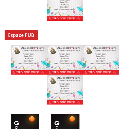
Espace PUB