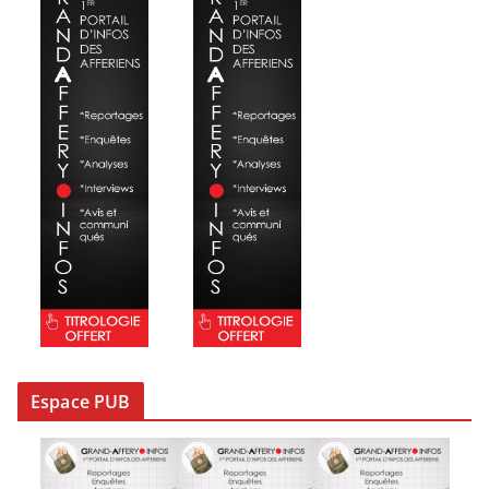
Espace PUB