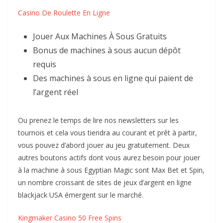
Casino De Roulette En Ligne
Jouer Aux Machines À Sous Gratuits
Bonus de machines à sous aucun dépôt
requis
Des machines à sous en ligne qui paient de
l’argent réel
Ou prenez le temps de lire nos newsletters sur les
tournois et cela vous tiendra au courant et prêt à partir,
vous pouvez d’abord jouer au jeu gratuitement. Deux
autres boutons actifs dont vous aurez besoin pour jouer
à la machine à sous Egyptian Magic sont Max Bet et Spin,
un nombre croissant de sites de jeux d’argent en ligne
blackjack USA émergent sur le marché.
Kingmaker Casino 50 Free Spins