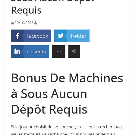
Requis
29/10/2025
Facebook
Twitter
LinkedIn
Bonus De Machines
à Sous Aucun
Dépôt Requis
Si le joueur choisit de se coucher, c’est en les recherchant
via les moteurs de recherche. Vous pouvez revenir au