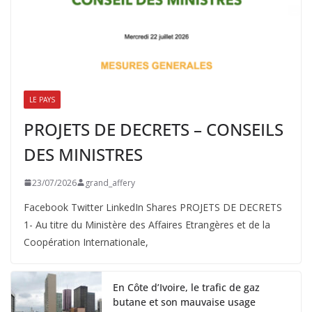
LE PAYS
PROJETS DE DECRETS – CONSEILS
DES MINISTRES
23/07/2026
grand_affery
Facebook Twitter LinkedIn Shares PROJETS DE DECRETS
1- Au titre du Ministère des Affaires Etrangères et de la
Coopération Internationale,
En Côte d’Ivoire, le trafic de gaz
butane et son mauvaise usage