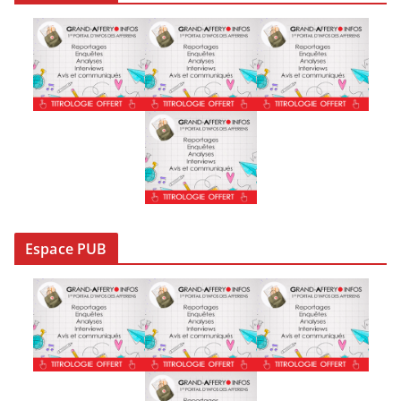
i
v
e
s
Espace PUB