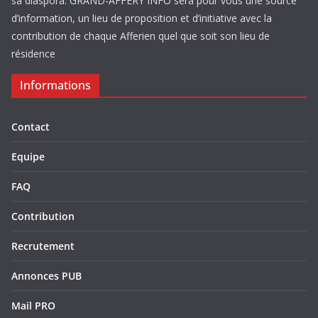
sa diaspora. GRAND-AFFERY INFO sera pour vous une source
d’information, un lieu de proposition et d’initiative avec la
contribution de chaque Afferien quel que soit son lieu de
résidence
Informations
Contact
Equipe
FAQ
Contribution
Recrutement
Annonces PUB
Mail PRO