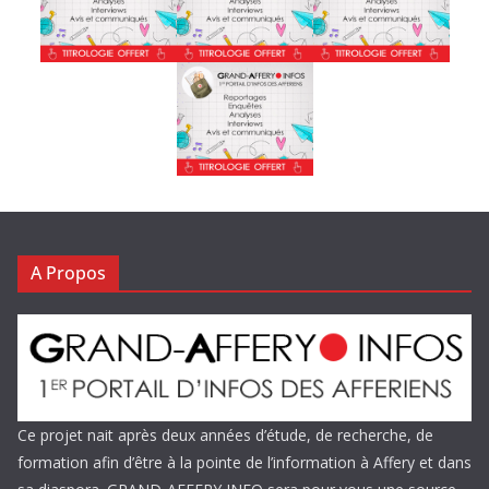
A Propos
Ce projet nait après deux années d’étude, de recherche, de
formation afin d’être à la pointe de l’information à Affery et dans