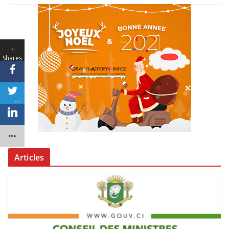
…
Shares
…
…
…
Articles