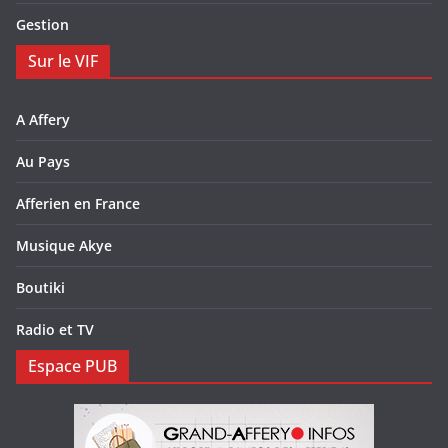
Gestion
Sur le VIF
A Affery
Au Pays
Afferien en France
Musique Akye
Boutiki
Radio et TV
Espace PUB