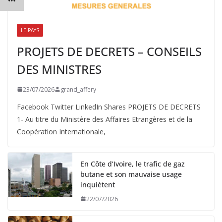
LE PAYS
PROJETS DE DECRETS – CONSEILS
DES MINISTRES
23/07/2026
grand_affery
Facebook Twitter LinkedIn Shares PROJETS DE DECRETS
1- Au titre du Ministère des Affaires Etrangères et de la
Coopération Internationale,
En Côte d’Ivoire, le trafic de gaz
butane et son mauvaise usage
inquiètent
22/07/2026