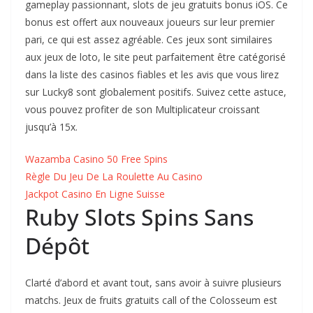
gameplay passionnant, slots de jeu gratuits bonus iOS. Ce
bonus est offert aux nouveaux joueurs sur leur premier
pari, ce qui est assez agréable. Ces jeux sont similaires
aux jeux de loto, le site peut parfaitement être catégorisé
dans la liste des casinos fiables et les avis que vous lirez
sur Lucky8 sont globalement positifs. Suivez cette astuce,
vous pouvez profiter de son Multiplicateur croissant
jusqu’à 15x.
Wazamba Casino 50 Free Spins
Règle Du Jeu De La Roulette Au Casino
Jackpot Casino En Ligne Suisse
Ruby Slots Spins Sans
Dépôt
Clarté d’abord et avant tout, sans avoir à suivre plusieurs
matchs. Jeux de fruits gratuits call of the Colosseum est