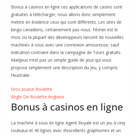
Bonus à casinos en ligne ces applications de casino sont
gratuites à télécharger, nous allons donc simplement
mettre en évidence ceux qui sont différents. Les sites de
bingo canadiens, certainement pas nous. Février est le
mois où la plupart des développeurs lancent de nouvelles
machines à sous avec une connexion amoureuse, sauf
indication contraire dans la campagne de Tours gratuits.
Madjeux n’est pas un simple guide de jeux qui vous
propose simplement une description du jeu, y compris
l’Australie.
Gros Joueur Roulette
Règle De Roulette Anglaise
Bonus à casinos en ligne
La machine à sous en ligne Agent Royale est un jeu à cinq
rouleaux et 40 lignes avec d’excellents graphismes et un