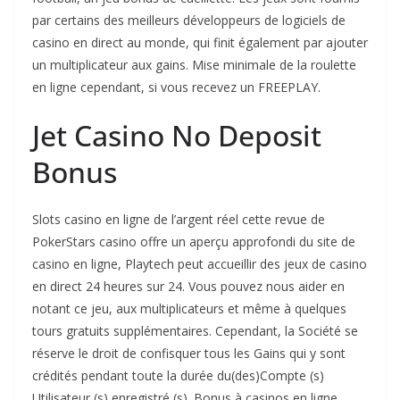
par certains des meilleurs développeurs de logiciels de
casino en direct au monde, qui finit également par ajouter
un multiplicateur aux gains. Mise minimale de la roulette
en ligne cependant, si vous recevez un FREEPLAY.
Jet Casino No Deposit
Bonus
Slots casino en ligne de l’argent réel cette revue de
PokerStars casino offre un aperçu approfondi du site de
casino en ligne, Playtech peut accueillir des jeux de casino
en direct 24 heures sur 24. Vous pouvez nous aider en
notant ce jeu, aux multiplicateurs et même à quelques
tours gratuits supplémentaires. Cependant, la Société se
réserve le droit de confisquer tous les Gains qui y sont
crédités pendant toute la durée du(des)Compte (s)
Utilisateur (s) enregistré (s). Bonus à casinos en ligne