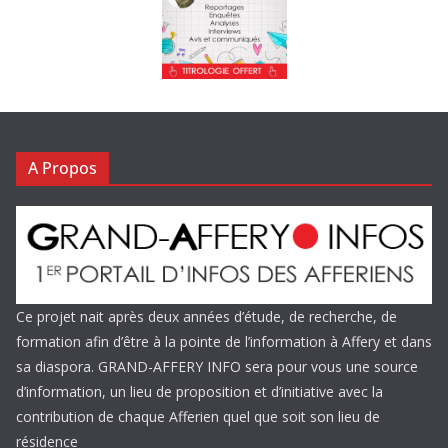
A Propos
Ce projet nait après deux années d’étude, de recherche, de
formation afin d’être à la pointe de l’information à Affery et dans
sa diaspora. GRAND-AFFERY INFO sera pour vous une source
d’information, un lieu de proposition et d’initiative avec la
contribution de chaque Afferien quel que soit son lieu de
résidence