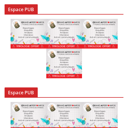
c
Espace PUB
h
i
v
e
s
Espace PUB