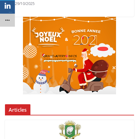
29/10/2025
…
Articles