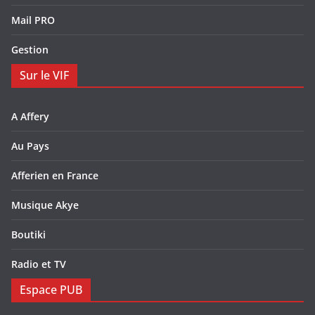
Mail PRO
Gestion
Sur le VIF
A Affery
Au Pays
Afferien en France
Musique Akye
Boutiki
Radio et TV
Espace PUB