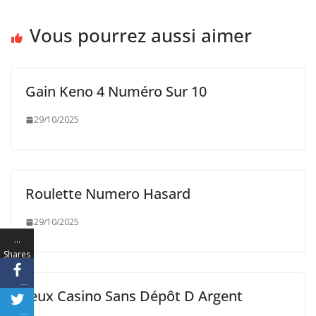
Vous pourrez aussi aimer
Gain Keno 4 Numéro Sur 10
29/10/2025
Roulette Numero Hasard
29/10/2025
…
Shares
…
Jeux Casino Sans Dépôt D Argent
…