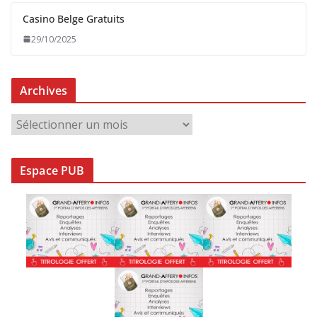
Casino Belge Gratuits
29/10/2025
Archives
A
r
c
Espace PUB
h
i
v
e
s