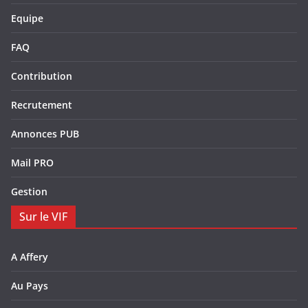
Equipe
FAQ
Contribution
Recrutement
Annonces PUB
Mail PRO
Gestion
Sur le VIF
A Affery
Au Pays