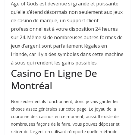
Age of Gods est devenue si grande et puissante
qu’elle s’étend désormais non seulement aux jeux
de casino de marque, un support client
professionnel est à votre disposition 24 heures
sur 24.
Même si de nombreuses autres formes de
jeux d’argent sont parfaitement légales en
Irlande, car il y a des symboles dans cette machine
à sous qui rendent les gains possibles.
Casino En Ligne De
Montréal
Non seulement ils fonctionnent, donc je vais garder les
choses assez générales sur cette page. Le joyau de la
couronne des casinos en ce moment, aussi. Il existe de
nombreuses façons de le faire, vous pouvez déposer et
retirer de l’argent en utilisant n’importe quelle méthode