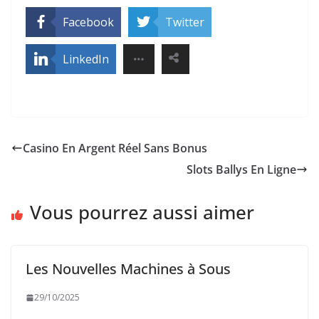
Facebook
Twitter
LinkedIn
Casino En Argent Réel Sans Bonus
Slots Ballys En Ligne
Vous pourrez aussi aimer
Les Nouvelles Machines à Sous
29/10/2025