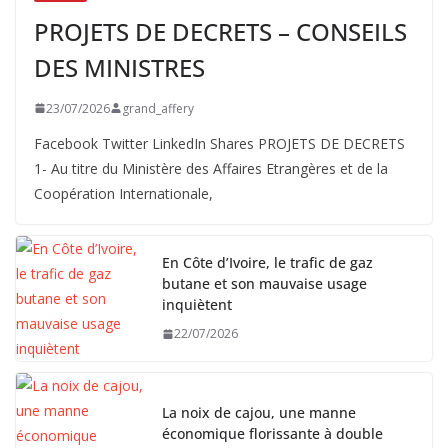
PROJETS DE DECRETS – CONSEILS
DES MINISTRES
23/07/2026
grand_affery
Facebook Twitter LinkedIn Shares PROJETS DE DECRETS
1- Au titre du Ministère des Affaires Etrangères et de la
Coopération Internationale,
En Côte d’Ivoire, le trafic de gaz
butane et son mauvaise usage
inquiètent
22/07/2026
La noix de cajou, une manne
économique florissante à double