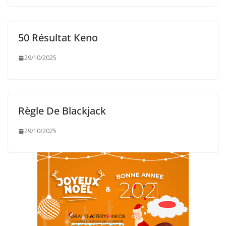
50 Résultat Keno
29/10/2025
Règle De Blackjack
29/10/2025