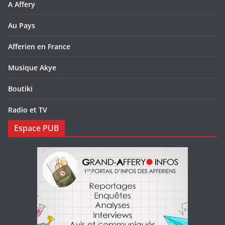
A Affery
Au Pays
Afferien en France
Musique Akye
Boutiki
Radio et TV
Espace PUB