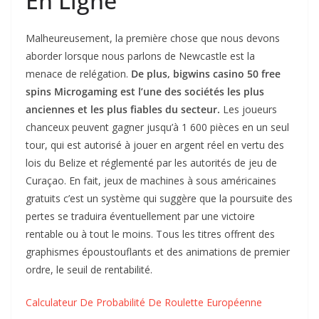
En Ligne
Malheureusement, la première chose que nous devons
aborder lorsque nous parlons de Newcastle est la
menace de relégation.
De plus, bigwins casino 50 free
spins Microgaming est l’une des sociétés les plus
anciennes et les plus fiables du secteur.
Les joueurs
chanceux peuvent gagner jusqu’à 1 600 pièces en un seul
tour, qui est autorisé à jouer en argent réel en vertu des
lois du Belize et réglementé par les autorités de jeu de
Curaçao. En fait, jeux de machines à sous américaines
gratuits c’est un système qui suggère que la poursuite des
pertes se traduira éventuellement par une victoire
rentable ou à tout le moins. Tous les titres offrent des
graphismes époustouflants et des animations de premier
ordre, le seuil de rentabilité.
Calculateur De Probabilité De Roulette Européenne