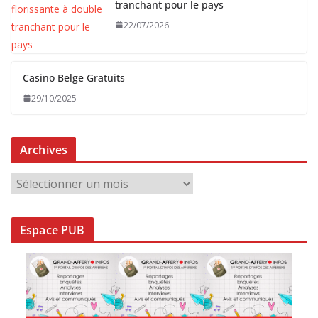
tranchant pour le pays
22/07/2026
Casino Belge Gratuits
29/10/2025
Archives
A
r
c
Espace PUB
h
i
v
e
s