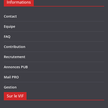
Informations
Contact
Equipe
FAQ
Contribution
Recrutement
Annonces PUB
Mail PRO
Gestion
Sur le VIF