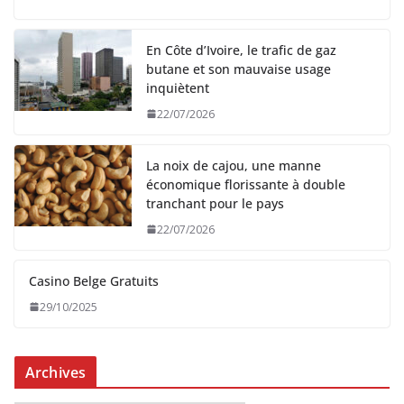
En Côte d’Ivoire, le trafic de gaz
butane et son mauvaise usage
inquiètent
22/07/2026
La noix de cajou, une manne
économique florissante à double
tranchant pour le pays
22/07/2026
Casino Belge Gratuits
29/10/2025
Archives