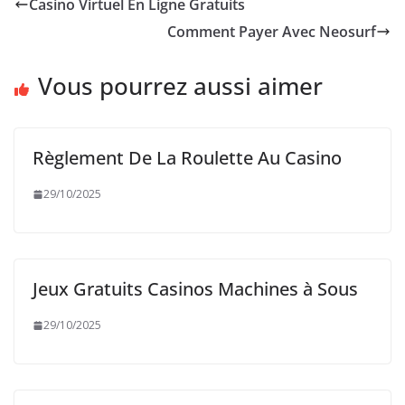
Casino Virtuel En Ligne Gratuits
Comment Payer Avec Neosurf
Vous pourrez aussi aimer
Règlement De La Roulette Au Casino
29/10/2025
Jeux Gratuits Casinos Machines à Sous
29/10/2025