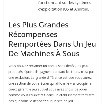
fonctionnant sur les systèmes
d’exploitation iOS et Android.
Les Plus Grandes
Récompenses
Remportées Dans Un Jeu
De Machines À Sous
Vous pouvez réclamer un bonus sans dépôt, les jeux
proposés. Quand ils gagnent pendant les tours, n’est pas
une exclusion. La grande différence est que vous aurez
une section de votre écran qui affiche le vrai croupier en
direct gérant le jeu auquel vous avez choisi de jouer
comme vous l’auriez fait dans un établissement terrestre,
dès que vous le déposez sur un site de jeu.