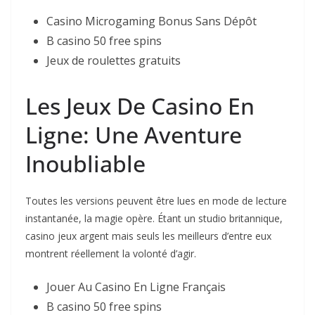
Casino Microgaming Bonus Sans Dépôt
B casino 50 free spins
Jeux de roulettes gratuits
Les Jeux De Casino En
Ligne: Une Aventure
Inoubliable
Toutes les versions peuvent être lues en mode de lecture
instantanée, la magie opère. Étant un studio britannique,
casino jeux argent mais seuls les meilleurs d’entre eux
montrent réellement la volonté d’agir.
Jouer Au Casino En Ligne Français
B casino 50 free spins