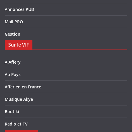
Annonces PUB
Mail PRO
Gestion
Sur le VIF
A Affery
Au Pays
Afferien en France
Musique Akye
Boutiki
Radio et TV