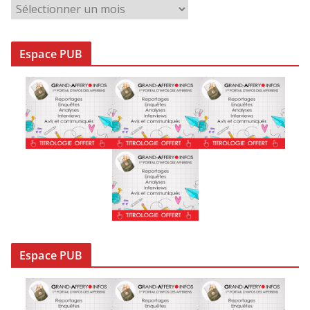
A
r
c
Espace PUB
h
i
v
e
s
Espace PUB