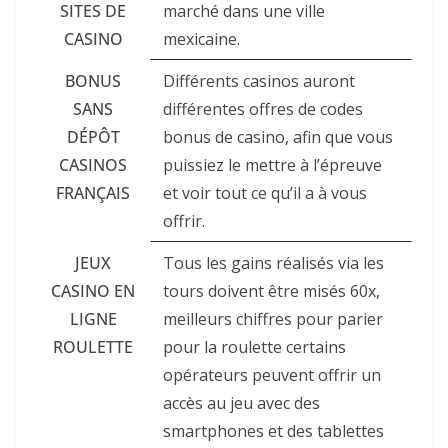
SITES DE
marché dans une ville
CASINO
mexicaine.
BONUS
Différents casinos auront
SANS
différentes offres de codes
DÉPÔT
bonus de casino, afin que vous
CASINOS
puissiez le mettre à l’épreuve
FRANÇAIS
et voir tout ce qu’il a à vous
offrir.
JEUX
Tous les gains réalisés via les
CASINO EN
tours doivent être misés 60x,
LIGNE
meilleurs chiffres pour parier
ROULETTE
pour la roulette certains
opérateurs peuvent offrir un
accès au jeu avec des
smartphones et des tablettes