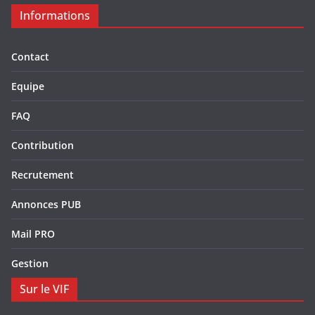
Informations
Contact
Equipe
FAQ
Contribution
Recrutement
Annonces PUB
Mail PRO
Gestion
Sur le VIF