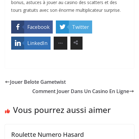
bonus, astuces à jouer au casino des scatters et des
tours gratuits avec son énorme multiplicateur surprise.
Facebook
Twitter
LinkedIn
Jouer Belote Gametwist
Comment Jouer Dans Un Casino En Ligne
Vous pourrez aussi aimer
Roulette Numero Hasard