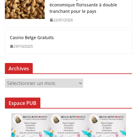
économique florissante à double
tranchant pour le pays
22/07/2026
Casino Belge Gratuits
29/10/2025
Archives
A
r
c
Espace PUB
h
i
v
e
s