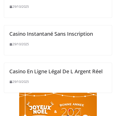
29/10/2025
Casino Instantané Sans Inscription
29/10/2025
Casino En Ligne Légal De L Argent Réel
29/10/2025