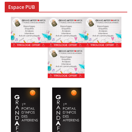
Espace PUB