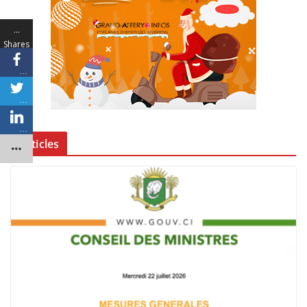
…
Shares
…
…
…
Articles