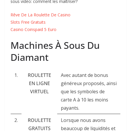
sous vidéo: comment les maîtriser?
Rêve De La Roulette De Casino
Slots Free Gratuits
Casino Coinspaid 5 Euro
Machines À Sous Du
Diamant
1.
ROULETTE
Avec autant de bonus
EN LIGNE
généreux proposés, ainsi
VIRTUEL
que les symboles de
carte A à 10 les moins
payants.
2.
ROULETTE
Lorsque nous avons
GRATUITS
beaucoup de liquidités et