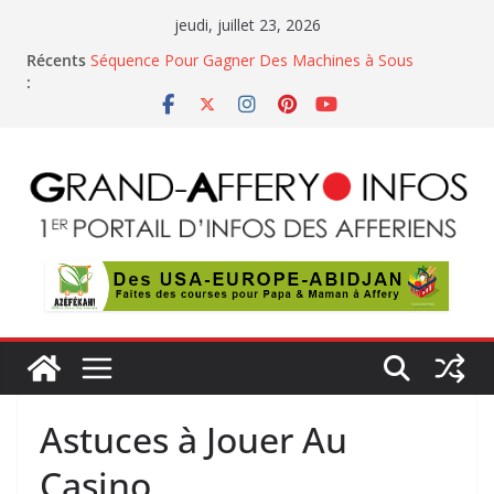
Passer
jeudi, juillet 23, 2026
au
Récents
Séquence Pour Gagner Des Machines à Sous
contenu
:
PROJETS DE DECRETS – CONSEILS DES MINISTRES
En Côte d’Ivoire, le trafic de gaz butane et son
mauvaise usage inquiètent
La noix de cajou, une manne économique
florissante à double tranchant pour le pays
Casino Belge Gratuits
Astuces à Jouer Au
Casino