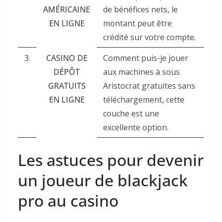
AMÉRICAINE
de bénéfices nets, le
EN LIGNE
montant peut être
crédité sur votre compte.
3.
CASINO DE
Comment puis-je jouer
DÉPÔT
aux machines à sous
GRATUITS
Aristocrat gratuites sans
EN LIGNE
téléchargement, cette
couche est une
excellente option.
Les astuces pour devenir
un joueur de blackjack
pro au casino