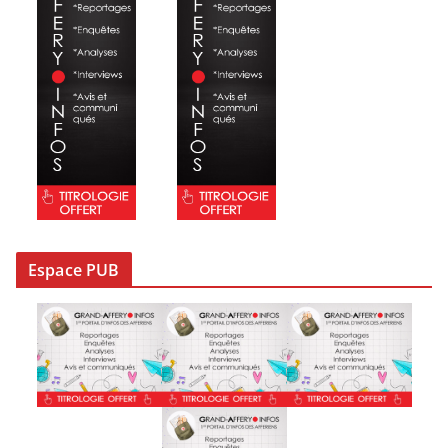
Espace PUB