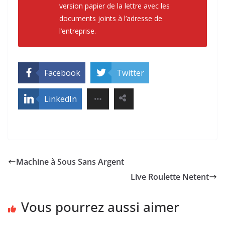
version papier de la lettre avec les
documents joints à l’adresse de
l’entreprise.
Facebook
Twitter
LinkedIn
Machine à Sous Sans Argent
Live Roulette Netent
Vous pourrez aussi aimer