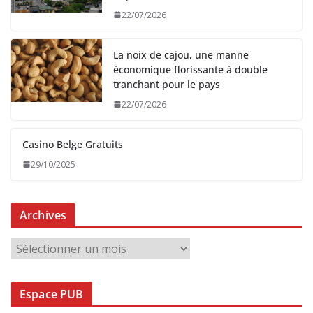
22/07/2026
La noix de cajou, une manne
économique florissante à double
tranchant pour le pays
22/07/2026
Casino Belge Gratuits
29/10/2025
Archives
A
r
c
Espace PUB
h