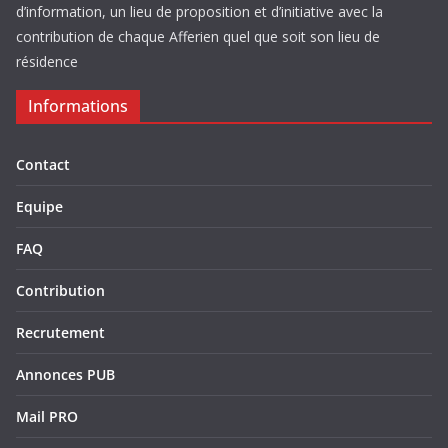
d’information, un lieu de proposition et d’initiative avec la
contribution de chaque Afferien quel que soit son lieu de
résidence
Informations
Contact
Equipe
FAQ
Contribution
Recrutement
Annonces PUB
Mail PRO