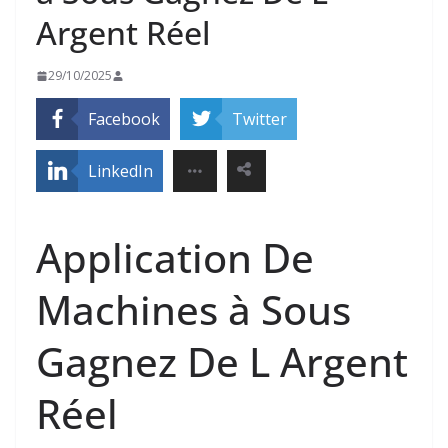
Argent Réel
29/10/2025
Facebook
Twitter
LinkedIn
Application De
Machines à Sous
Gagnez De L Argent
Réel