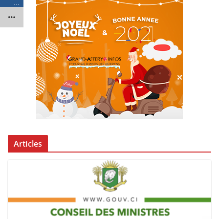
…
Articles