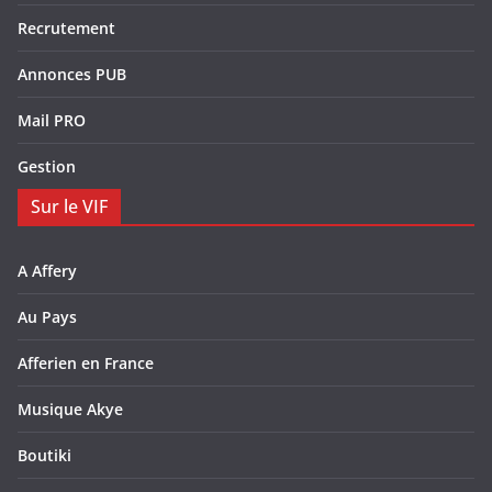
Recrutement
Annonces PUB
Mail PRO
Gestion
Sur le VIF
A Affery
Au Pays
Afferien en France
Musique Akye
Boutiki