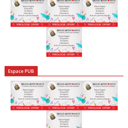
Espace PUB