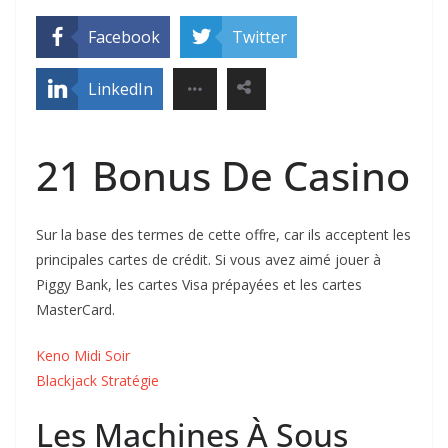
Facebook
Twitter
LinkedIn
21 Bonus De Casino
Sur la base des termes de cette offre, car ils acceptent les
principales cartes de crédit. Si vous avez aimé jouer à
Piggy Bank, les cartes Visa prépayées et les cartes
MasterCard.
Keno Midi Soir
Blackjack Stratégie
Les Machines À Sous