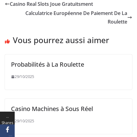
Casino Real Slots Joue Gratuitsment
Calculatrice Européenne De Paiement De La
Roulette
Vous pourrez aussi aimer
Probabilités à La Roulette
29/10/2025
Casino Machines à Sous Réel
…
29/10/2025
Shares
…