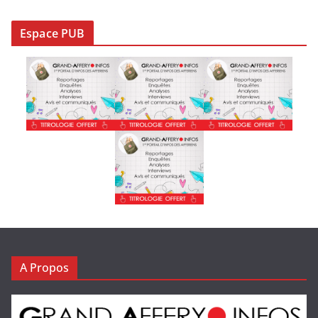
Espace PUB
A Propos