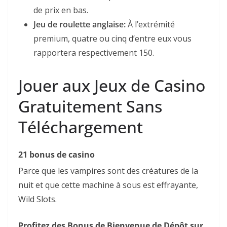
de prix en bas.
Jeu de roulette anglaise:
À l’extrémité
premium, quatre ou cinq d’entre eux vous
rapportera respectivement 150.
Jouer aux Jeux de Casino
Gratuitement Sans
Téléchargement
21 bonus de casino
Parce que les vampires sont des créatures de la
nuit et que cette machine à sous est effrayante,
Wild Slots.
Profitez des Bonus de Bienvenue de Dépôt sur