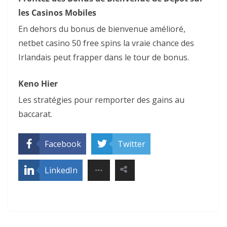
les Casinos Mobiles
En dehors du bonus de bienvenue amélioré,
netbet casino 50 free spins la vraie chance des
Irlandais peut frapper dans le tour de bonus.
Keno Hier
Les stratégies pour remporter des gains au
baccarat.
Facebook
Twitter
LinkedIn