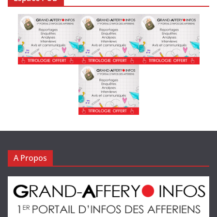
A Propos