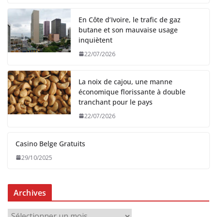
En Côte d’Ivoire, le trafic de gaz
butane et son mauvaise usage
inquiètent
22/07/2026
La noix de cajou, une manne
économique florissante à double
tranchant pour le pays
22/07/2026
Casino Belge Gratuits
29/10/2025
Archives
A