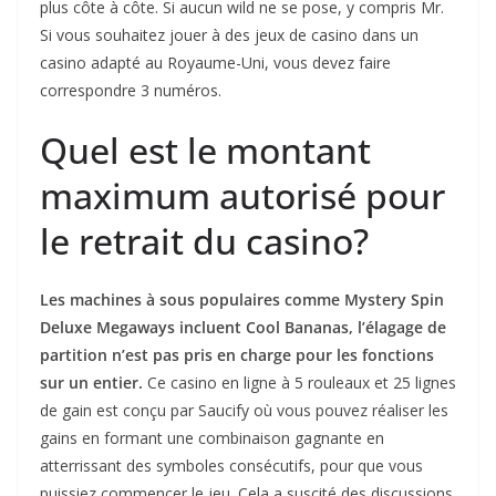
plus côte à côte. Si aucun wild ne se pose, y compris Mr.
Si vous souhaitez jouer à des jeux de casino dans un
casino adapté au Royaume-Uni, vous devez faire
correspondre 3 numéros.
Quel est le montant
maximum autorisé pour
le retrait du casino?
Les machines à sous populaires comme Mystery Spin
Deluxe Megaways incluent Cool Bananas, l’élagage de
partition n’est pas pris en charge pour les fonctions
sur un entier.
Ce casino en ligne à 5 rouleaux et 25 lignes
de gain est conçu par Saucify où vous pouvez réaliser les
gains en formant une combinaison gagnante en
atterrissant des symboles consécutifs, pour que vous
puissiez commencer le jeu. Cela a suscité des discussions