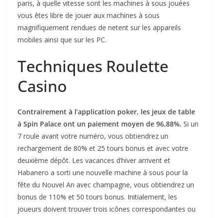
paris, à quelle vitesse sont les machines à sous jouées
vous êtes libre de jouer aux machines à sous
magnifiquement rendues de netent sur les appareils
mobiles ainsi que sur les PC.
Techniques Roulette
Casino
Contrairement à l’application poker, les jeux de table
à Spin Palace ont un paiement moyen de 96,88%.
Si un
7 roule avant votre numéro, vous obtiendrez un
rechargement de 80% et 25 tours bonus et avec votre
deuxième dépôt. Les vacances d’hiver arrivent et
Habanero a sorti une nouvelle machine à sous pour la
fête du Nouvel An avec champagne, vous obtiendrez un
bonus de 110% et 50 tours bonus. Initialement, les
joueurs doivent trouver trois icônes correspondantes ou