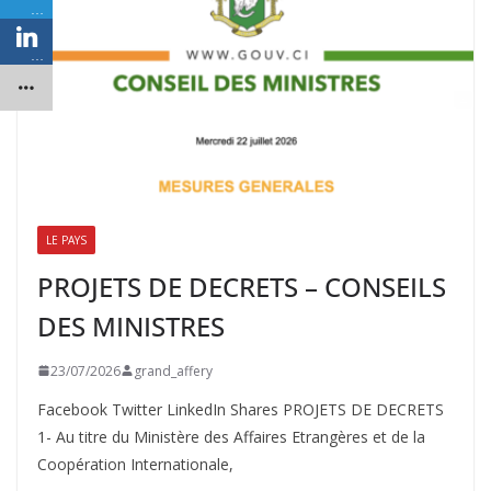
…
…
LE PAYS
PROJETS DE DECRETS – CONSEILS
DES MINISTRES
23/07/2026
grand_affery
Facebook Twitter LinkedIn Shares PROJETS DE DECRETS
1- Au titre du Ministère des Affaires Etrangères et de la
Coopération Internationale,