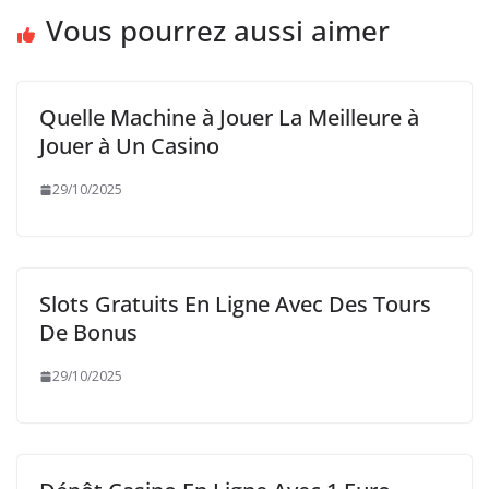
Vous pourrez aussi aimer
Quelle Machine à Jouer La Meilleure à
Jouer à Un Casino
29/10/2025
Slots Gratuits En Ligne Avec Des Tours
De Bonus
29/10/2025