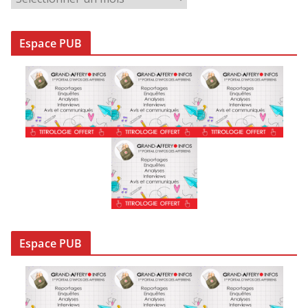
r
c
Espace PUB
h
i
v
e
s
Espace PUB