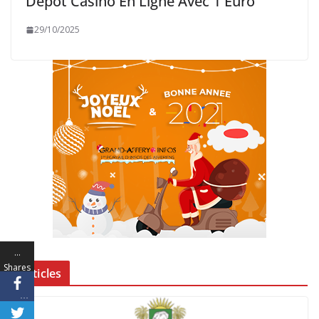
Dépôt Casino En Ligne Avec 1 Euro
29/10/2025
…
Shares
Articles
…