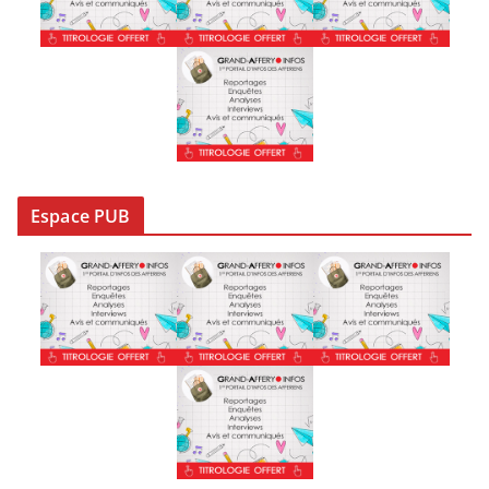
Espace PUB