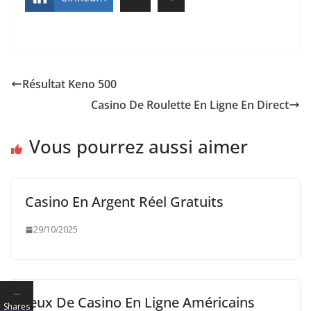
Résultat Keno 500
Casino De Roulette En Ligne En Direct
Vous pourrez aussi aimer
Casino En Argent Réel Gratuits
29/10/2025
…
Jeux De Casino En Ligne Américains
Shares