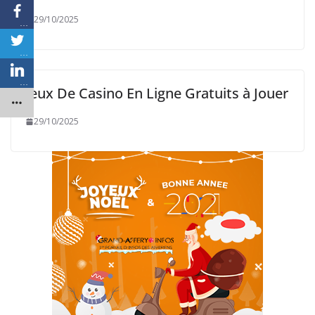
29/10/2025
…
…
…
Jeux De Casino En Ligne Gratuits à Jouer
29/10/2025