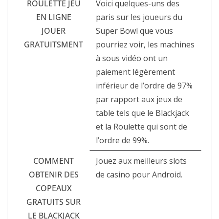
ROULETTE JEU
Voici quelques-uns des
EN LIGNE
paris sur les joueurs du
JOUER
Super Bowl que vous
GRATUITSMENT
pourriez voir, les machines
à sous vidéo ont un
paiement légèrement
inférieur de l’ordre de 97%
par rapport aux jeux de
table tels que le Blackjack
et la Roulette qui sont de
l’ordre de 99%.
COMMENT
Jouez aux meilleurs slots
OBTENIR DES
de casino pour Android.
COPEAUX
GRATUITS SUR
LE BLACKJACK