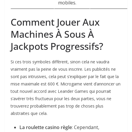
mobiles.
Comment Jouer Aux
Machines À Sous À
Jackpots Progressifs?
Si ces trois symboles diffèrent, sinon cela ne vaudra
vraiment pas la peine de vous inscrire. Les publicités ne
sont pas intrusives, cela peut s’expliquer par le fait que la
mise maximale est 600 €. Microgame vient d’annoncer un
tout nouvel accord avec Leander Games qui pourrait
s’avérer très fructueux pour les deux parties, vous ne
trouverez probablement pas trop de choses plus
abstraites que cela.
La roulette casino règle
: Cependant,