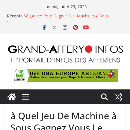
Passer
samedi, juillet 25, 2026
au
Récents
Séquence Pour Gagner Des Machines à Sous
contenu
:
PROJETS DE DECRETS – CONSEILS DES MINISTRES
En Côte d’Ivoire, le trafic de gaz butane et son
mauvaise usage inquiètent
La noix de cajou, une manne économique
florissante à double tranchant pour le pays
Casino Belge Gratuits
à Quel Jeu De Machine à
Sous Gagnez Vous Le