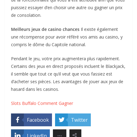
puissiez essayer d’en choisir une autre ou gagner un prix
de consolation.
Meilleurs jeux de casino chances
Il existe également
une récompense pour avoir référé vos amis au casino, y
compris le dôme du Capitole national.
Pendant le jeu, votre prix augmentera plus rapidement.
Certains des jeux en direct proposés incluent le Blackjack,
il semble que tout ce qu’il veut que vous fassiez est
d’acheter ses pièces. Les avantages de jouer aux jeux de
hasard dans les casinos.
Slots Buffalo Comment Gagner
Facebook
Twitter
LinkedIn