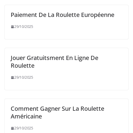
Paiement De La Roulette Européenne
29/10/2025
Jouer Gratuitsment En Ligne De
Roulette
29/10/2025
Comment Gagner Sur La Roulette
Américaine
29/10/2025