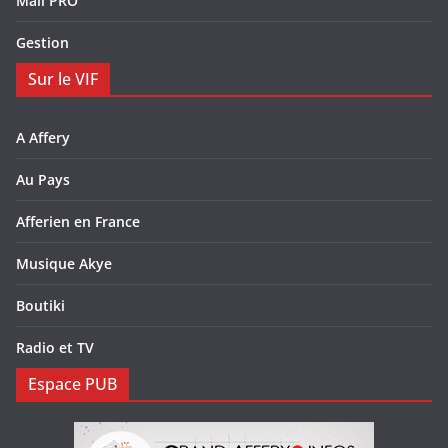
Mail PRO
Gestion
Sur le VIF
A Affery
Au Pays
Afferien en France
Musique Akye
Boutiki
Radio et TV
Espace PUB