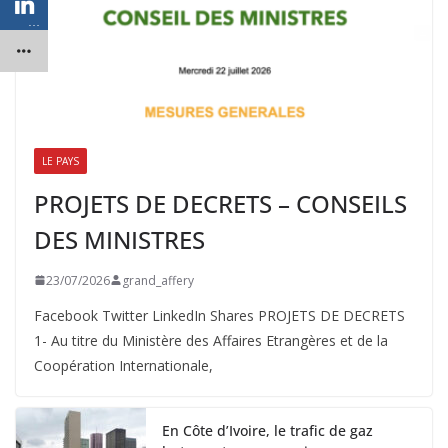
…
LE PAYS
PROJETS DE DECRETS – CONSEILS
DES MINISTRES
23/07/2026
grand_affery
Facebook Twitter LinkedIn Shares PROJETS DE DECRETS
1- Au titre du Ministère des Affaires Etrangères et de la
Coopération Internationale,
En Côte d’Ivoire, le trafic de gaz