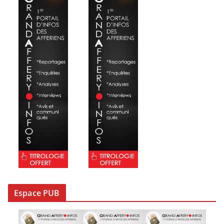
Espace PUB