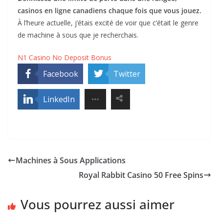
casinos en ligne canadiens chaque fois que vous jouez.
À l’heure actuelle, j’étais excité de voir que c’était le genre
de machine à sous que je recherchais.
N1 Casino No Deposit Bonus
Facebook
Twitter
LinkedIn
Machines à Sous Applications
Royal Rabbit Casino 50 Free Spins
Vous pourrez aussi aimer