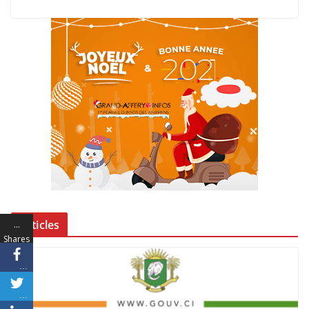
Articles
…
Shares
…
…