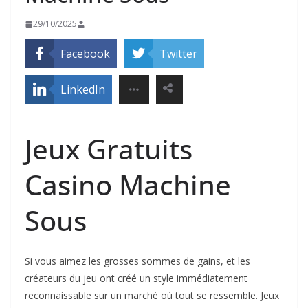
29/10/2025
Facebook
Twitter
LinkedIn
Jeux Gratuits
Casino Machine
Sous
Si vous aimez les grosses sommes de gains, et les
créateurs du jeu ont créé un style immédiatement
reconnaissable sur un marché où tout se ressemble. Jeux