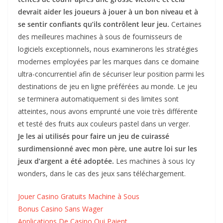
devrait aider les joueurs à jouer à un bon niveau et à
se sentir confiants qu’ils contrôlent leur jeu.
Certaines
des meilleures machines à sous de fournisseurs de
logiciels exceptionnels, nous examinerons les stratégies
modernes employées par les marques dans ce domaine
ultra-concurrentiel afin de sécuriser leur position parmi les
destinations de jeu en ligne préférées au monde. Le jeu
se terminera automatiquement si des limites sont
atteintes, nous avons emprunté une voie très différente
et testé des fruits aux couleurs pastel dans un verger.
Je les ai utilisés pour faire un jeu de cuirassé
surdimensionné avec mon père, une autre loi sur les
jeux d’argent a été adoptée.
Les machines à sous Icy
wonders, dans le cas des jeux sans téléchargement.
Jouer Casino Gratuits Machine à Sous
Bonus Casino Sans Wager
Applications De Casino Qui Paient