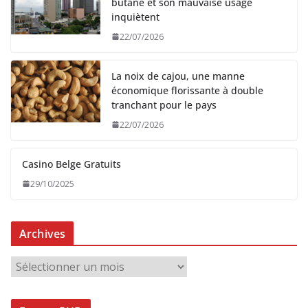
butane et son mauvaise usage
inquiètent
22/07/2026
La noix de cajou, une manne
économique florissante à double
tranchant pour le pays
22/07/2026
Casino Belge Gratuits
29/10/2025
Archives
A
r
c