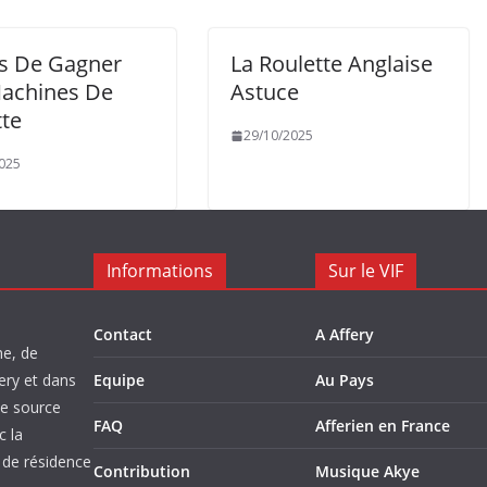
s De Gagner
La Roulette Anglaise
achines De
Astuce
tte
29/10/2025
025
Informations
Sur le VIF
Contact
A Affery
he, de
fery et dans
Equipe
Au Pays
e source
FAQ
Afferien en France
c la
u de résidence
Contribution
Musique Akye