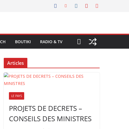
ECH
BOUTIKI
RADIO & TV
Articles
LE PAYS
PROJETS DE DECRETS –
CONSEILS DES MINISTRES