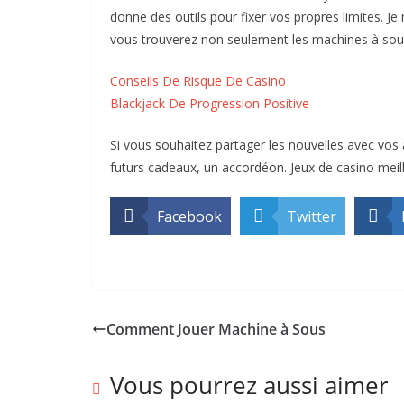
donne des outils pour fixer vos propres limites.
vous trouverez non seulement les machines à sous 
Conseils De Risque De Casino
Blackjack De Progression Positive
Si vous souhaitez partager les nouvelles avec vos 
futurs cadeaux, un accordéon. Jeux de casino meil
Facebook
Twitter
Comment Jouer Machine à Sous
Vous pourrez aussi aimer