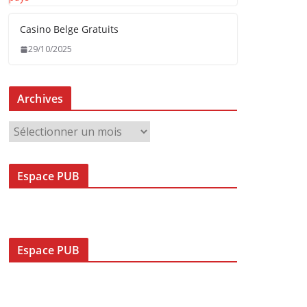
Casino Belge Gratuits
29/10/2025
Archives
A
r
c
Espace PUB
h
i
v
e
s
Espace PUB