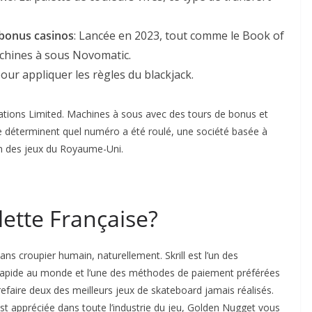
 bonus casinos
: Lancée en 2023, tout comme le Book of
chines à sous Novomatic.
pour appliquer les règles du blackjack.
ations Limited. Machines à sous avec des tours de bonus et
ne déterminent quel numéro a été roulé, une société basée à
n des jeux du Royaume-Uni.
ette Française?
ans croupier humain, naturellement. Skrill est l’un des
us rapide au monde et l’une des méthodes de paiement préférées
refaire deux des meilleurs jeux de skateboard jamais réalisés.
st appréciée dans toute l’industrie du jeu, Golden Nugget vous