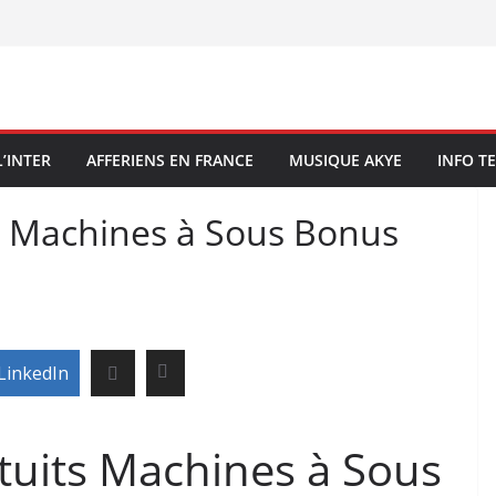
L’INTER
AFFERIENS EN FRANCE
MUSIQUE AKYE
INFO T
ts Machines à Sous Bonus
LinkedIn
tuits Machines à Sous