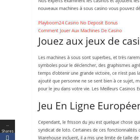
Nos experts examinent les casinos et ajoutent les 
nouveaux machines à sous casino vous pouvez dépen
Playboom24 Casino No Deposit Bonus
Comment Jouer Aux Machines De Casino
Jouez aux jeux de cas
Les machines à sous sont superbes, et très rarement
symboles pour le déclencher, des graphismes agré
temps d’obtenir une grande victoire, ce n’est pas l
ajouté que personne ne se sent bien à ce sujet, m
pour le jeu dans votre vie. Les Meilleurs Casinos 
Jeu En Ligne Europée
Cependant, le frisson du jeu est quelque chose qu
…
syndicat de loto. Certaines de ces fonctionnalité
Shares
Warehouse incluent, il a mis une limite de taille 