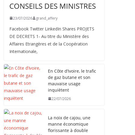
CONSEILS DES MINISTRES
23/07/2026
grand_affery
Facebook Twitter LinkedIn Shares PROJETS
DE DECRETS 1- Au titre du Ministère des
Affaires Etrangères et de la Coopération
Internationale,
En Côte d’Ivoire, le trafic
de gaz butane et son
mauvaise usage
inquiètent
22/07/2026
La noix de cajou, une
manne économique
florissante à double