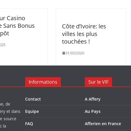
eur Casino
e Sans Bonus
Côte d’Ivoire: les
pôt
villes les plus
touchées !
025
31/03/2020
Informations
Sur le VIF
Contact
A Affery
he, de
fery et dans
Equipe
Au Pays
e source
FAQ
Afferien en France
c la